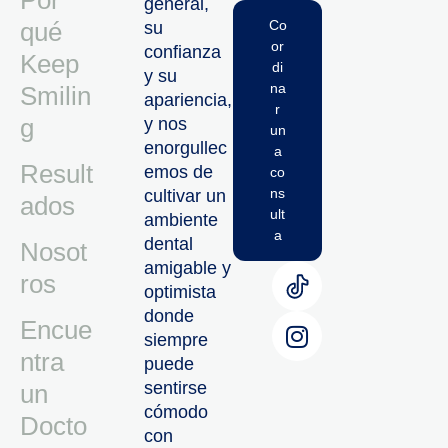
Por
general,
qué
Co
su
or
confianza
Keep
di
y su
na
Smilin
apariencia,
r
g
y nos
un
enorgullec
a
Result
emos de
co
ns
cultivar un
ados
ult
ambiente
a
dental
Nosot
amigable y
ros
optimista
donde
Encue
siempre
ntra
puede
sentirse
un
cómodo
Docto
con