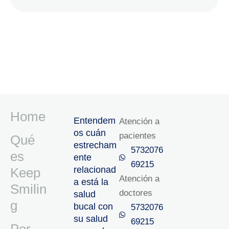
Home
Entendem
Atención a
os cuán
pacientes
Qué
estrecham
5732076
es
ente
69215‬
relacionad
Keep
Atención a
a está la
Smilin
doctores
salud
g
bucal con
5732076
su salud
69215‬