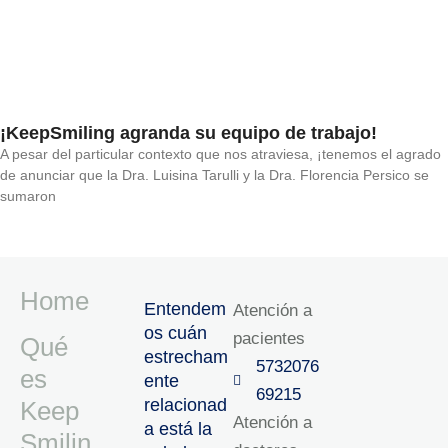
¡KeepSmiling agranda su equipo de trabajo!
A pesar del particular contexto que nos atraviesa, ¡tenemos el agrado
de anunciar que la Dra. Luisina Tarulli y la Dra. Florencia Persico se
sumaron
Home
Entendem
Atención a
os cuán
pacientes
Qué
estrecham
5732076
es
ente
69215‬
relacionad
Keep
Atención a
a está la
Smilin