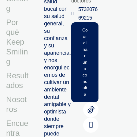
doctores
salud
g
bucal con
5732076
su salud
69215‬
Por
general,
qué
Co
su
or
confianza
Keep
di
y su
na
Smilin
apariencia,
r
g
y nos
un
enorgullec
a
Result
emos de
co
ns
cultivar un
ados
ult
ambiente
a
dental
Nosot
amigable y
ros
optimista
donde
Encue
siempre
ntra
puede