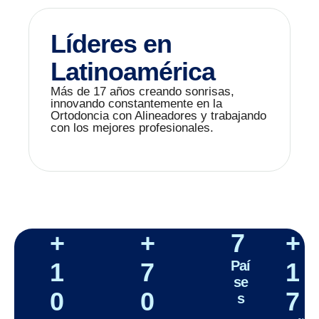
Líderes en
Latinoamérica
Más de 17 años creando sonrisas,
innovando constantemente en la
Ortodoncia con Alineadores y trabajando
con los mejores profesionales.
+
+
7
+
1
7
Paí
1
se
0
0
7
s