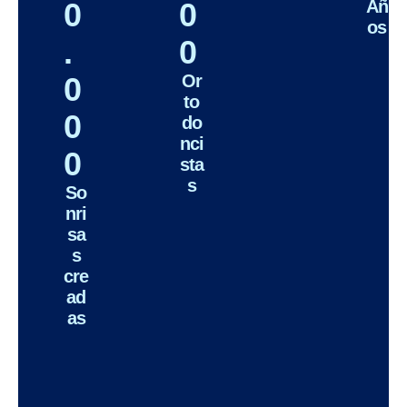
0
0
Añ
os
.
0
0
Or
to
0
do
nci
0
sta
s
So
nri
sa
s
cre
ad
as