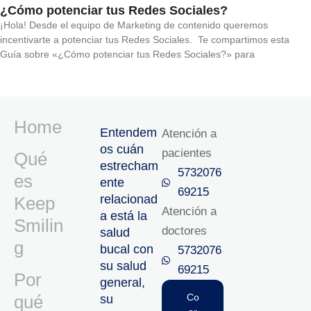
¿Cómo potenciar tus Redes Sociales?
¡Hola! Desde el equipo de Marketing de contenido queremos
incentivarte a potenciar tus Redes Sociales. Te compartimos esta
Guía sobre «¿Cómo potenciar tus Redes Sociales?» para
Home
Entendem
Atención a
os cuán
pacientes
Qué
estrecham
5732076
es
ente
69215‬
relacionad
Keep
Atención a
a está la
Smilin
doctores
salud
g
bucal con
5732076
su salud
69215‬
Por
general,
qué
Co
su