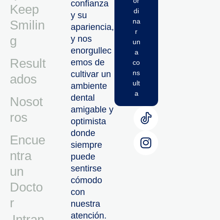
or
confianza
Keep
di
y su
na
Smilin
apariencia,
r
g
y nos
un
enorgullec
a
Result
emos de
co
ns
cultivar un
ados
ult
ambiente
a
dental
Nosot
amigable y
ros
optimista
donde
Encue
siempre
ntra
puede
sentirse
un
cómodo
Docto
con
r
nuestra
atención.
Intran