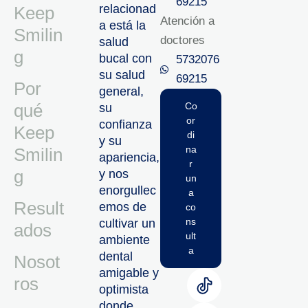
69215‬
relacionad
Keep
Atención a
a está la
Smilin
doctores
salud
g
bucal con
5732076
su salud
69215‬
Por
general,
qué
Co
su
or
confianza
Keep
di
y su
na
Smilin
apariencia,
r
g
y nos
un
enorgullec
a
Result
emos de
co
ns
cultivar un
ados
ult
ambiente
a
dental
Nosot
amigable y
ros
optimista
donde