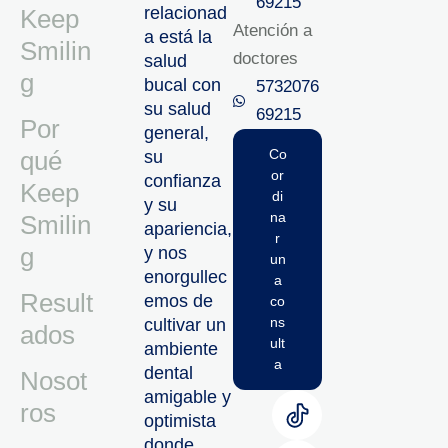
69215‬
relacionad
Keep
Atención a
a está la
Smilin
doctores
salud
g
bucal con
5732076
su salud
69215‬
Por
general,
qué
Co
su
or
confianza
Keep
di
y su
na
Smilin
apariencia,
r
g
y nos
un
enorgullec
a
Result
emos de
co
ns
cultivar un
ados
ult
ambiente
a
dental
Nosot
amigable y
ros
optimista
donde