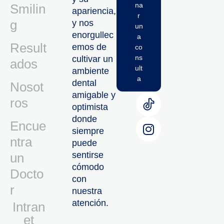
na
Smilin
apariencia,
r
g
y nos
un
enorgullec
a
Result
emos de
co
ns
cultivar un
ados
ult
ambiente
a
dental
Nosot
amigable y
ros
optimista
donde
Encue
siempre
ntra
puede
sentirse
un
cómodo
Docto
con
r
nuestra
atención.
Intran
Et