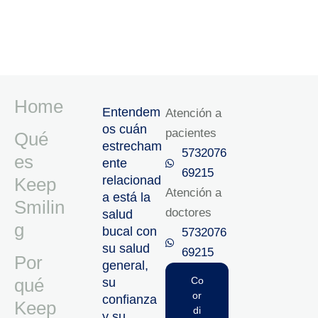
Home
Entendem
Atención a
os cuán
pacientes
Qué
estrecham
5732076
es
ente
69215‬
relacionad
Keep
Atención a
a está la
Smilin
doctores
salud
g
bucal con
5732076
su salud
69215‬
Por
general,
qué
Co
su
or
confianza
Keep
di
y su