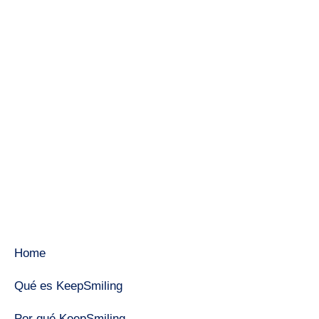
Home
Qué es KeepSmiling
Por qué KeepSmiling