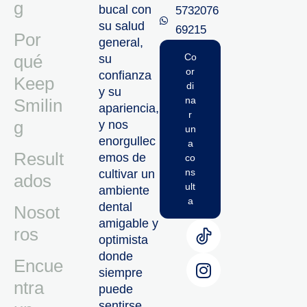
g
bucal con
5732076
su salud
69215‬
Por
general,
qué
Co
su
or
confianza
Keep
di
y su
na
Smilin
apariencia,
r
g
y nos
un
enorgullec
a
Result
emos de
co
ns
cultivar un
ados
ult
ambiente
a
dental
Nosot
amigable y
ros
optimista
donde
Encue
siempre
ntra
puede
sentirse