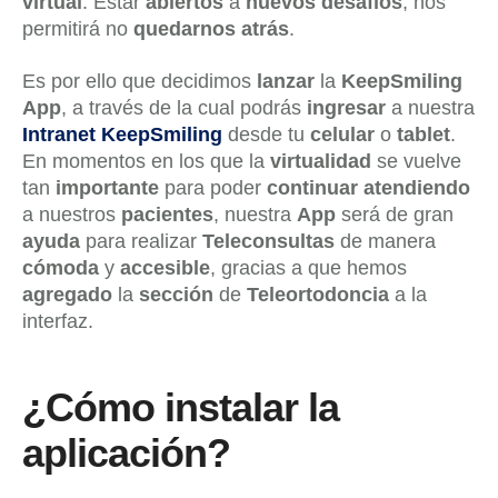
virtual
. Estar
abiertos
a
nuevos desafíos
, nos
permitirá no
quedarnos atrás
.
Es por ello que decidimos
lanzar
la
KeepSmiling
App
, a través de la cual podrás
ingresar
a nuestra
Intranet KeepSmiling
desde tu
celular
o
tablet
.
En momentos en los que la
virtualidad
se vuelve
tan
importante
para poder
continuar
atendiendo
a nuestros
pacientes
, nuestra
App
será de gran
ayuda
para realizar
Teleconsultas
de manera
cómoda
y
accesible
, gracias a que hemos
agregado
la
sección
de
Teleortodoncia
a la
interfaz.
¿Cómo instalar la
aplicación?