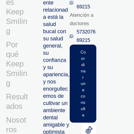
es
ente
69215‬
relacionad
Keep
Atención a
a está la
Smilin
doctores
salud
g
bucal con
5732076
su salud
69215‬
Por
general,
qué
Co
su
or
confianza
Keep
di
y su
na
Smilin
apariencia,
r
g
y nos
un
enorgullec
a
Result
emos de
co
ns
cultivar un
ados
ult
ambiente
a
dental
Nosot
amigable y
ros
optimista