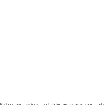
En la primera, se indicará el
stripping
necesario para cada e