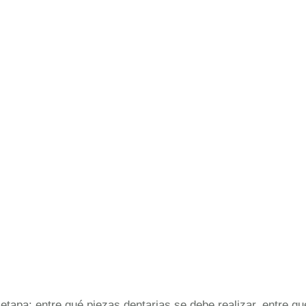
tapa: entre qué piezas dentarias se debe realizar, entre qu