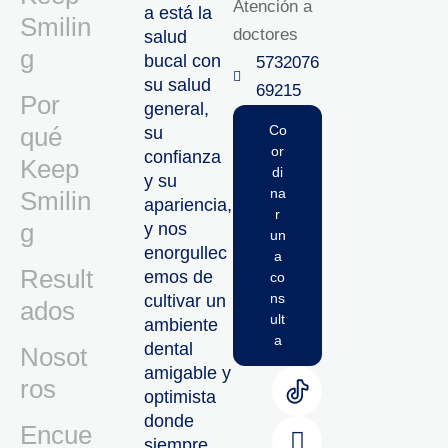
Atención a
a está la
Smilin
doctores
salud
g
bucal con
5732076
su salud
69215‬
Por
general,
qué
Co
su
or
confianza
Keep
di
y su
na
Smilin
apariencia,
r
g
y nos
un
enorgullec
a
Result
emos de
co
ns
cultivar un
ados
ult
ambiente
a
dental
Nosot
amigable y
ros
optimista
donde
Encue
siempre