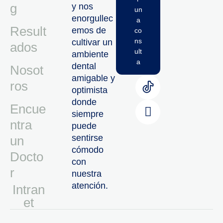
g
y nos
un
enorgullec
a
Result
emos de
co
ns
cultivar un
ados
ult
ambiente
a
dental
Nosot
amigable y
ros
optimista
donde
Encue
siempre
ntra
puede
sentirse
un
cómodo
Docto
con
r
nuestra
atención.
Intran
Et