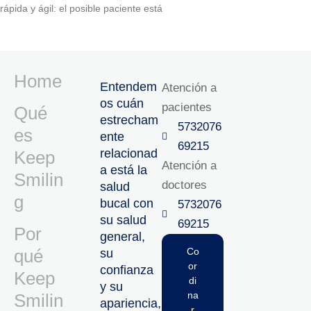
rápida y ágil: el posible paciente está
Home
Entendem
Atención a
os cuán
pacientes
Qué
estrecham
5732076
es
ente
69215‬
relacionad
Keep
Atención a
a está la
Smilin
doctores
salud
g
bucal con
5732076
su salud
69215‬
Por
general,
qué
Co
su
or
confianza
Keep
di
y su
na
Smilin
apariencia,
r