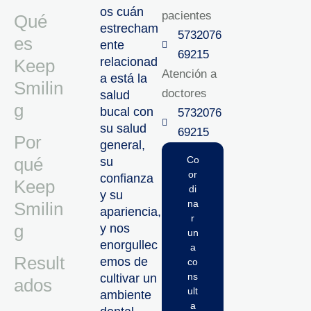
os cuán
pacientes
Qué
estrecham
5732076
es
ente
69215‬
relacionad
Keep
Atención a
a está la
Smilin
doctores
salud
g
bucal con
5732076
su salud
69215‬
Por
general,
qué
Co
su
or
confianza
Keep
di
y su
na
Smilin
apariencia,
r
g
y nos
un
enorgullec
a
Result
emos de
co
ns
cultivar un
ados
ult
ambiente
a