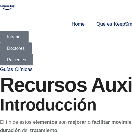
Home
Qué es KeepSmi
Intranet
Doctores
Pacientes
Guías Clínicas
Recursos Auxil
Introducción
El fin de estos
elementos
son
mejorar
o
facilitar
movimie
duración
del
tratamiento
.