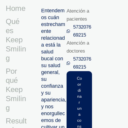
Home
Entendem
Atención a
os cuán
pacientes
Qué
estrecham
5732076
es
ente
69215‬
relacionad
Keep
Atención a
a está la
Smilin
doctores
salud
g
bucal con
5732076
su salud
69215‬
Por
general,
qué
Co
su
or
confianza
Keep
di
y su
na
Smilin
apariencia,
r
g
y nos
un
enorgullec
a
Result
emos de
co
ns
cultivar un