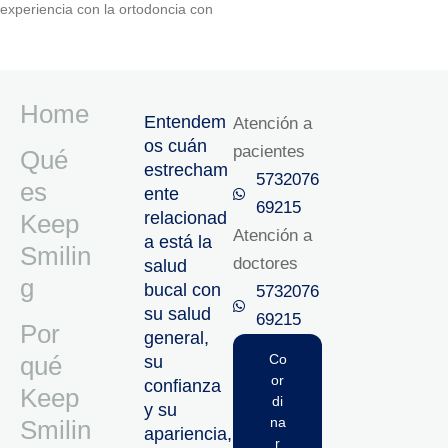
experiencia con la ortodoncia con
Home
Entendem
Atención a
os cuán
pacientes
Qué
estrecham
5732076
es
ente
69215‬
relacionad
Keep
Atención a
a está la
Smilin
doctores
salud
g
bucal con
5732076
su salud
69215‬
Por
general,
qué
Co
su
or
confianza
Keep
di
y su
na
Smilin
apariencia,
r