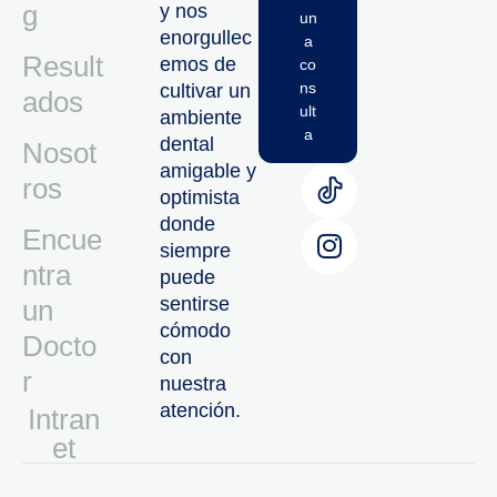
g
y nos
un
enorgullec
a
Result
emos de
co
ns
cultivar un
ados
ult
ambiente
a
dental
Nosot
amigable y
ros
optimista
donde
Encue
siempre
ntra
puede
sentirse
un
cómodo
Docto
con
r
nuestra
atención.
Intran
Et