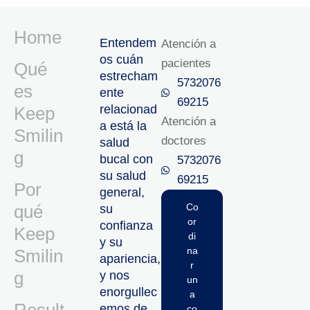
Home
Entendem
Atención a
os cuán
pacientes
Qué
estrecham
5732076
es
ente
69215‬
relacionad
Keep
Atención a
a está la
Smilin
doctores
salud
g
bucal con
5732076
su salud
69215‬
Por
general,
qué
Co
su
or
confianza
Keep
di
y su
na
Smilin
apariencia,
r
g
y nos
un
enorgullec
a
emos de
co