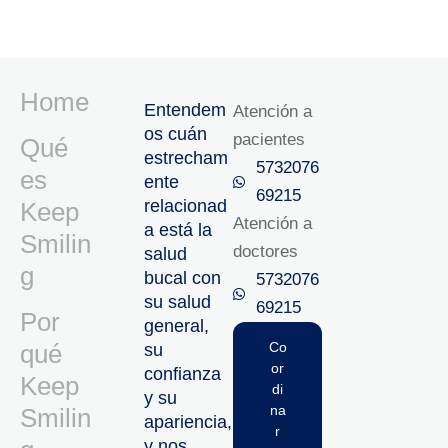
Home
Entendem
Atención a
os cuán
pacientes
Qué
estrecham
5732076
es
ente
69215‬
relacionad
Keep
Atención a
a está la
Smilin
doctores
salud
g
bucal con
5732076
su salud
69215‬
Por
general,
qué
Co
su
or
confianza
Keep
di
y su
na
Smilin
apariencia,
r
y nos