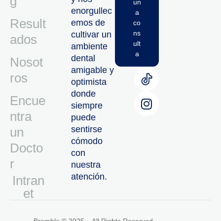
g
un
enorgullec
a
Result
emos de
co
ns
cultivar un
ados
ult
ambiente
a
dental
Nosot
amigable y
ros
optimista
donde
Encue
siempre
ntra
puede
sentirse
un
cómodo
Docto
con
r
nuestra
atención.
Intran
Et