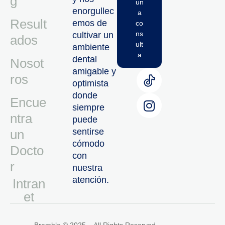
g
un
enorgullec
a
Result
emos de
co
ns
cultivar un
ados
ult
ambiente
a
dental
Nosot
amigable y
ros
optimista
donde
Encue
siempre
ntra
puede
sentirse
un
cómodo
Docto
con
r
nuestra
atención.
Intran
Et